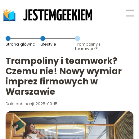
Strona główna
Lifestyle
Trampoliny i
teamwork?
Czemu nie!
Nowy wymiar
Trampoliny i teamwork?
imprez
firmowych w
Czemu nie! Nowy wymiar
Warszawie
imprez firmowych w
Warszawie
Data publikacji: 2025-09-15