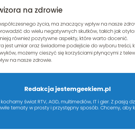
izora na zdrowie
współczesnego życia, ma znaczący wpływ na nasze zdro
rowadzić do wielu negatywnych skutków, takich jak otyło
tnieją również pozytywne aspekty, które warto docenić.
a jest umiar oraz świadome podejście do wyboru treści, k
ków, możemy cieszyć się korzyściami płynącymi z telewiz
pływ na nasze zdrowie.
Redakcja jestemgeekiem.pl
kochamy świat RTV, AGD, multimediów, IT i gier. Z pasją dz
wiłe tematy w prosty i przystępny sposób. Chcemy, aby ka