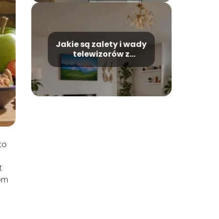
Jakie są zalety i wady
telewizorów z
zakrzywionym
ekranem?
to
t
tom