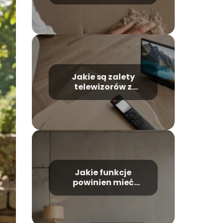
telewizora?
Jakie są zalety
telewizorów z
wbudowanym
systemem Android?
Jakie funkcje
powinien mieć
nowoczesny
telewizor?