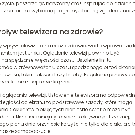
cie, poszerzając horyzonty oraz inspirując do działania
 z umiarem i wybierać programy, które są zgodne z nasz
pływ telewizora na zdrowie?
wpływ telewizora na nasze zdrowie, warto wprowadzić ki
entem jest umiar. Oglądanie telewizji powinno być
 na spędzanie większości czasu. Ustalenie limitu
pomóc w zrównoważeniu czasu spędzanego przed ekrane
a czasu, takimi jak sport czy hobby. Regularne przerwy co
zroku oraz poprawie krążenia.
glądania telewizji. Ustawienie telewizora na odpowiedni
dległości od ekranu to podstawowe zasady, które mogą
nie z okularów blokujących niebieskie światło może być
ania. Nie zapominajmy również o aktywności fizycznej;
planu dnia przyniesie korzyści nie tylko dla ciała, ale t
a nasze samopoczucie.