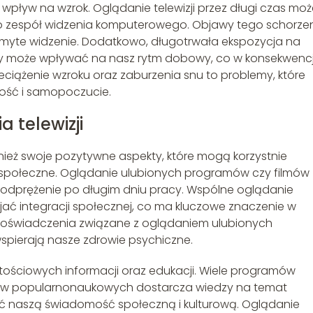
 wpływ na wzrok. Oglądanie telewizji przez długi czas mo
o zespół widzenia komputerowego. Objawy tego schorze
zmyte widzenie. Dodatkowo, długotrwała ekspozycja na
ory może wpływać na nasz rytm dobowy, co w konsekwencj
iążenie wzroku oraz zaburzenia snu to problemy, które
ść i samopoczucie.
 telewizji
nież swoje pozytywne aspekty, które mogą korzystnie
społeczne. Oglądanie ulubionych programów czy filmów
odprężenie po długim dniu pracy. Wspólne oglądanie
zyjać integracji społecznej, co ma kluczowe znaczenie w
 doświadczenia związane z oglądaniem ulubionych
spierają nasze zdrowie psychiczne.
ościowych informacji oraz edukacji. Wiele programów
w popularnonaukowych dostarcza wiedzy na temat
ć naszą świadomość społeczną i kulturową. Oglądanie