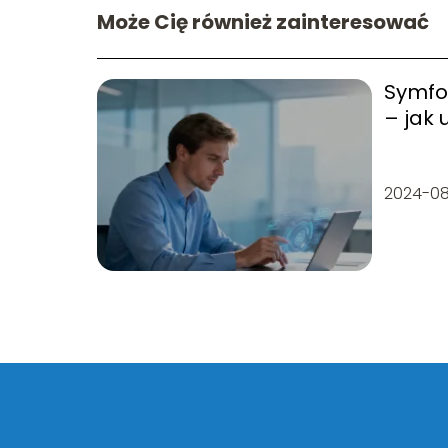
Może Cię również zainteresować
Symfo
– jak 
panel
2024-0