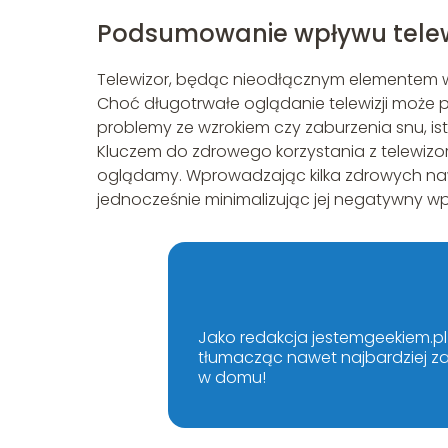
Podsumowanie wpływu telew
Telewizor, będąc nieodłącznym elementem 
Choć długotrwałe oglądanie telewizji może p
problemy ze wzrokiem czy zaburzenia snu, is
Kluczem do zdrowego korzystania z telewizor
oglądamy. Wprowadzając kilka zdrowych nawy
jednocześnie minimalizując jej negatywny w
Jako redakcja jestemgeekiem.pl 
tłumacząc nawet najbardziej za
w domu!