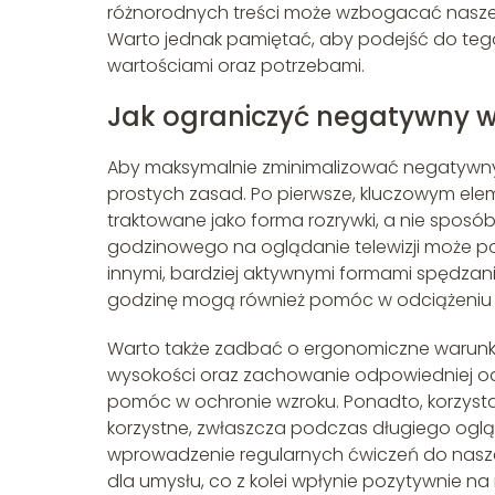
różnorodnych treści może wzbogacać nasze ży
Warto jednak pamiętać, aby podejść do tego
wartościami oraz potrzebami.
Jak ograniczyć negatywny w
Aby maksymalnie zminimalizować negatywny 
prostych zasad. Po pierwsze, kluczowym elem
traktowane jako forma rozrywki, a nie sposób
godzinowego na oglądanie telewizji może 
innymi, bardziej aktywnymi formami spędzani
godzinę mogą również pomóc w odciążeniu w
Warto także zadbać o ergonomiczne warunki o
wysokości oraz zachowanie odpowiedniej o
pomóc w ochronie wzroku. Ponadto, korzysta
korzystne, zwłaszcza podczas długiego ogląd
wprowadzenie regularnych ćwiczeń do naszego 
dla umysłu, co z kolei wpłynie pozytywnie n