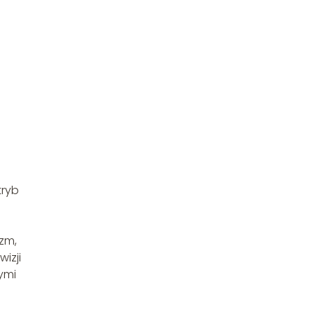
tryb
b
zm,
izji
ymi