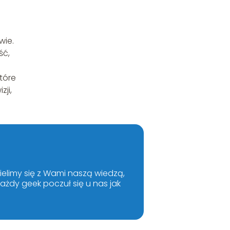
wie.
ść,
tóre
ji,
ielimy się z Wami naszą wiedzą,
żdy geek poczuł się u nas jak