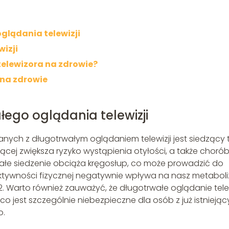
glądania telewizji
izji
elewizora na zdrowie?
na zdrowie
ego oglądania telewizji
ych z długotrwałym oglądaniem telewizji jest siedzący 
zącej zwiększa ryzyko wystąpienia otyłości, a także choró
wałe siedzenie obciąża kręgosłup, co może prowadzić do
ktywności fizycznej negatywnie wpływa na nasz metaboli
. Warto również zauważyć, że długotrwałe oglądanie telew
 jest szczególnie niebezpieczne dla osób z już istniejąc
o.