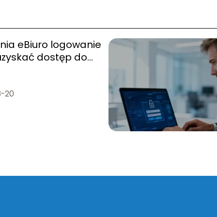
nia eBiuro logowanie
uzyskać dostęp do
u?
8-20