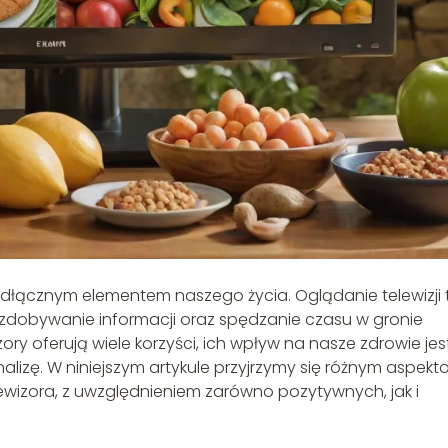
eodłącznym elementem naszego życia. Oglądanie telewizji 
na zdobywanie informacji oraz spędzanie czasu w gronie
zory oferują wiele korzyści, ich wpływ na nasze zdrowie jes
lizę. W niniejszym artykule przyjrzymy się różnym aspek
wizora, z uwzględnieniem zarówno pozytywnych, jak i