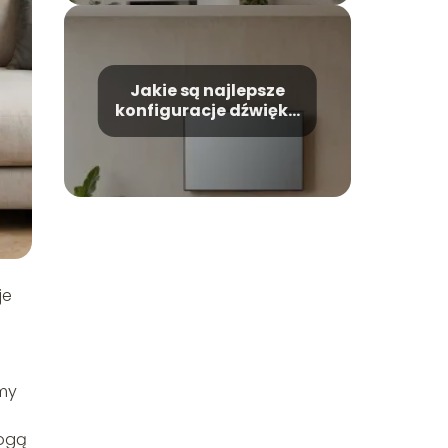
Jakie są najlepsze
konfiguracje dźwięku
w telewizorach?
je
ymy
mogą