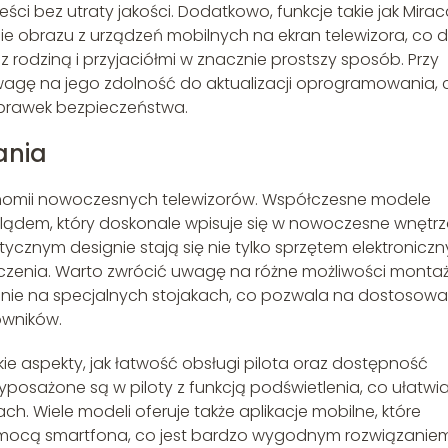
i bez utraty jakości. Dodatkowo, funkcje takie jak Mirac
nie obrazu z urządzeń mobilnych na ekran telewizora, co 
 z rodziną i przyjaciółmi w znacznie prostszy sposób. Przy
wagę na jego zdolność do aktualizacji oprogramowania, 
oprawek bezpieczeństwa.
ania
nomii nowoczesnych telewizorów. Współczesne modele
glądem, który doskonale wpisuje się w nowoczesne wnętrz
tycznym designie stają się nie tylko sprzętem elektronicz
zenia. Warto zwrócić uwagę na różne możliwości montaż
ienie na specjalnych stojakach, co pozwala na dostosowa
owników.
e aspekty, jak łatwość obsługi pilota oraz dostępność
posażone są w piloty z funkcją podświetlenia, co ułatwi
h. Wiele modeli oferuje także aplikacje mobilne, które
omocą smartfona, co jest bardzo wygodnym rozwiązaniem