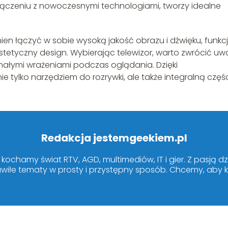
łączeniu z nowoczesnymi technologiami, tworzy idealne
n łączyć w sobie wysoką jakość obrazu i dźwięku, funkc
stetyczny design. Wybierając telewizor, warto zwrócić u
onałymi wrażeniami podczas oglądania. Dzięki
e tylko narzędziem do rozrywki, ale także integralną częś
Redakcja jestemgeekiem.pl
kochamy świat RTV, AGD, multimediów, IT i gier. Z pasją dz
wiłe tematy w prosty i przystępny sposób. Chcemy, aby ka