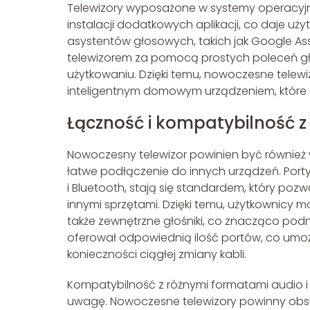
Telewizory wyposażone w systemy operacyjne,
instalacji dodatkowych aplikacji, co daje u
asystentów głosowych, takich jak Google As
telewizorem za pomocą prostych poleceń g
użytkowaniu. Dzięki temu, nowoczesne telewiz
inteligentnym domowym urządzeniem, które u
Łączność i kompatybilność z
Nowoczesny telewizor powinien być również
łatwe podłączenie do innych urządzeń. Porty
i Bluetooth, stają się standardem, który poz
innymi sprzętami. Dzięki temu, użytkownicy 
także zewnętrzne głośniki, co znacząco podno
oferował odpowiednią ilość portów, co umoż
konieczności ciągłej zmiany kabli.
Kompatybilność z różnymi formatami audio i w
uwagę. Nowoczesne telewizory powinny obsług