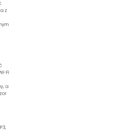
ć
ia z
nnym
ć
i-Fi
y, a
zor
P3,