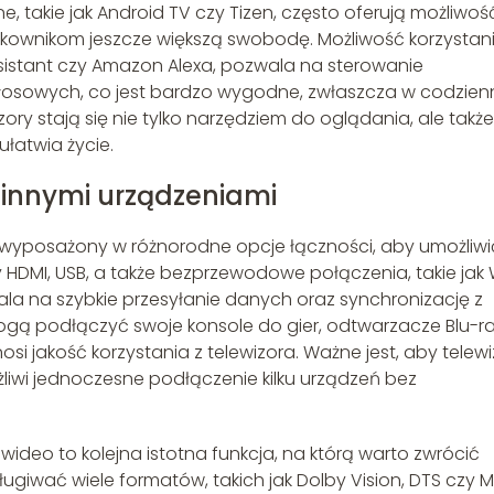
 takie jak Android TV czy Tizen, często oferują możliwoś
żytkownikom jeszcze większą swobodę. Możliwość korzystan
sistant czy Amazon Alexa, pozwala na sterowanie
łosowych, co jest bardzo wygodne, zwłaszcza w codzie
ory stają się nie tylko narzędziem do oglądania, ale także
łatwia życie.
 innymi urządzeniami
 wyposażony w różnorodne opcje łączności, aby umożliwi
 HDMI, USB, a także bezprzewodowe połączenia, takie jak W
wala na szybkie przesyłanie danych oraz synchronizację z
mogą podłączyć swoje konsole do gier, odtwarzacze Blu-ra
si jakość korzystania z telewizora. Ważne jest, aby telewi
liwi jednoczesne podłączenie kilku urządzeń bez
ideo to kolejna istotna funkcja, na którą warto zwrócić
iwać wiele formatów, takich jak Dolby Vision, DTS czy M