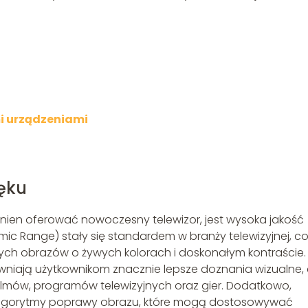
mi urządzeniami
ęku
ien oferować nowoczesny telewizor, jest wysoka jakość
ic Range) stały się standardem w branży telewizyjnej, c
ych obrazów o żywych kolorach i doskonałym kontraście.
wniają użytkownikom znacznie lepsze doznania wizualne,
ilmów, programów telewizyjnych oraz gier. Dodatkowo,
 algorytmy poprawy obrazu, które mogą dostosowywać