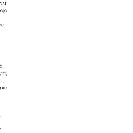
ast
daje
co
a.
nym,
u,
nie
a
.