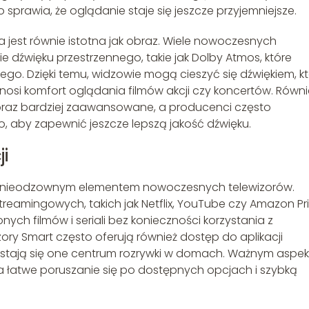
o sprawia, że oglądanie staje się jeszcze przyjemniejsze.
a jest równie istotna jak obraz. Wiele nowoczesnych
 dźwięku przestrzennego, takie jak Dolby Atmos, które
go. Dzięki temu, widzowie mogą cieszyć się dźwiękiem, kt
nosi komfort oglądania filmów akcji czy koncertów. Równi
coraz bardziej zaawansowane, a producenci często
 aby zapewnić jeszcze lepszą jakość dźwięku.
i
 się nieodzownym elementem nowoczesnych telewizorów.
reamingowych, takich jak Netflix, YouTube czy Amazon P
ych filmów i seriali bez konieczności korzystania z
ory Smart często oferują również dostęp do aplikacji
e stają się one centrum rozrywki w domach. Ważnym aspe
liwia łatwe poruszanie się po dostępnych opcjach i szybką