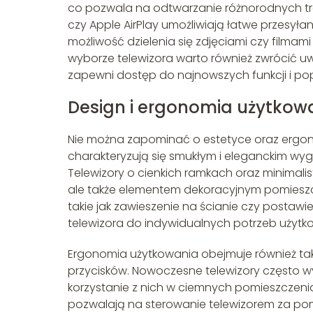
co pozwala na odtwarzanie różnorodnych treśc
czy Apple AirPlay umożliwiają łatwe przesyła
możliwość dzielenia się zdjęciami czy filmami
wyborze telewizora warto również zwrócić u
zapewni dostęp do najnowszych funkcji i p
Design i ergonomia użytkow
Nie można zapominać o estetyce oraz ergo
charakteryzują się smukłym i eleganckim wy
Telewizory o cienkich ramkach oraz minimalis
ale także elementem dekoracyjnym pomieszc
takie jak zawieszenie na ścianie czy postaw
telewizora do indywidualnych potrzeb użytk
Ergonomia użytkowania obejmuje również taki
przycisków. Nowoczesne telewizory często wy
korzystanie z nich w ciemnych pomieszczeniac
pozwalają na sterowanie telewizorem za p