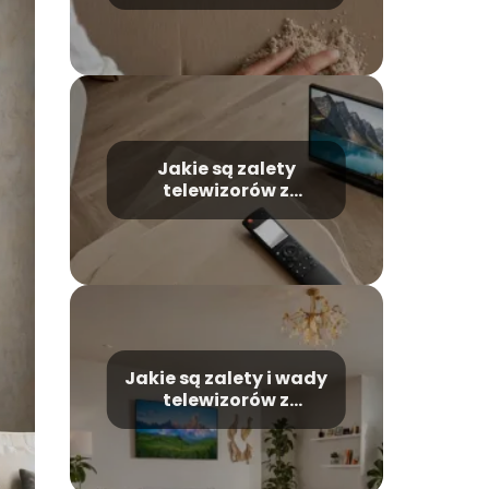
telewizora?
Jakie są zalety
telewizorów z
wbudowanym
systemem Android?
Jakie są zalety i wady
telewizorów z
zakrzywionym
ekranem?