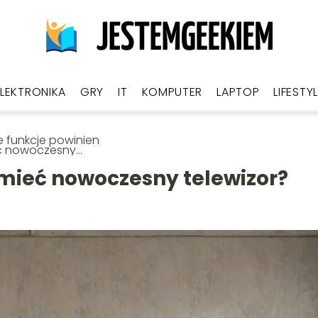
ELEKTRONIKA
GRY
IT
KOMPUTER
LAPTOP
LIFESTY
e funkcje powinien
ć nowoczesny
wizor?
 mieć nowoczesny telewizor?