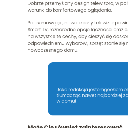
Dobrze przemyślany design telewizora, w po
warunki do komfortowego oglądania.
Podsumowując, nowoczesny telewizor powinie
Smart TV, różnorodne opcje łączności oraz e
na wszystkie te cechy, aby cieszyć się dosk
odpowiedniemu wyborowi, sprzęt stanie się ni
nowoczesnego domu.
Jako redakcja jestemgeekiem.pl 
tłumacząc nawet najbardziej za
w domu!
Może Cię również zainteresować