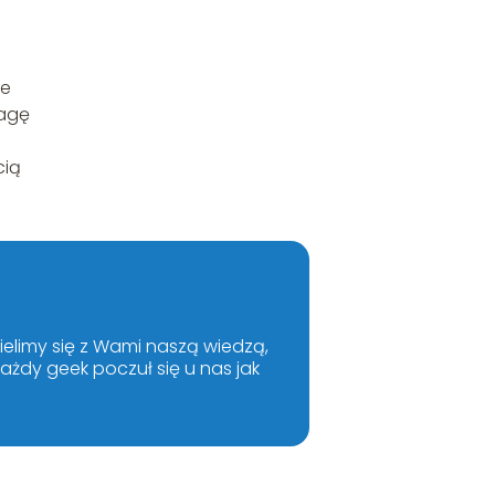
je
wagę
cią
ielimy się z Wami naszą wiedzą,
żdy geek poczuł się u nas jak